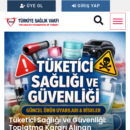
ÜYE OL
GIRIŞ YAP
Tüketici Sağlığı ve Güvenliği:
Toplatma Kararı Alınan