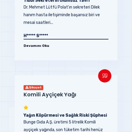
Tıbbi Sekreterin Olumsuz Tavrı
Dr. Mehmet Lütfü Polat'ın sekreteri Dilek
hanım hasta iletişiminde başarısız biri ve
mesai saatleri...
H***** S*****
Devamını Oku
Şikayet
Komili Ayçiçek Yağı
Yağın Köpürmesi ve Sağlık Riski Şüphesi
Bunge Gıda A.Ş. üretimi 5 litrelik Komili
ayçiçek yağında, son tüketim tarihi henüz