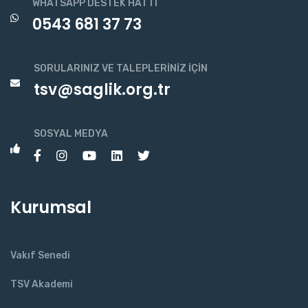
WHATSAPP DESTEK HATTI
0543 681 37 73
SORULARINIZ VE TALEPLERINIZ İÇIN
tsv@saglik.org.tr
SOSYAL MEDYA
Kurumsal
Vakıf Senedi
TSV Akademi