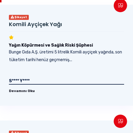
Şikayet
Komili Ayçiçek Yağı
Yağın Köpürmesi ve Sağlık Riski Şüphesi
Bunge Gıda A.Ş. üretimi 5 litrelik Komili ayçiçek yağında, son
tüketim tarihi henüz geçmemiş...
S**** Y****
Devamını Oku
Şikayet