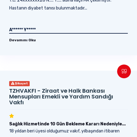
T.C. 24xxxxxxx28 N..... Y..... adına ilaçlı MR çekilmiştir.
Hastanın diyabet tanısı bulunmaktadır...
A****** Y*****
Devamını Oku
Şikayet
TZHVAKFI - Ziraat ve Halk Bankası
Mensupları Emekli ve Yardım Sandığı
Vakfı
Sağlık Hizmetinde 10 Gün Bekleme Kararı Nedeniyle...
18 yıldan beri üyesi olduğumuz vakıf, yılbaşından itibaren