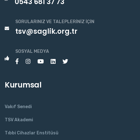
0543 681 37 73
SORULARINIZ VE TALEPLERINIZ İÇIN
tsv@saglik.org.tr
SOSYAL MEDYA
Kurumsal
Vakıf Senedi
TSV Akademi
Tıbbi Cihazlar Enstitüsü