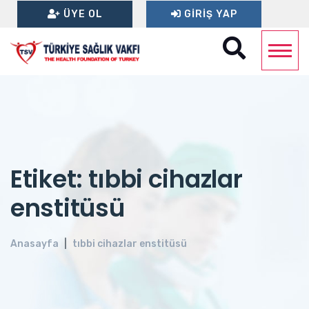
ÜYE OL
GIRIŞ YAP
Etiket: tıbbi cihazlar
enstitüsü
Anasayfa
tıbbi cihazlar enstitüsü