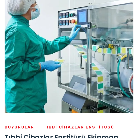
DUYURULAR
TIBBI CIHAZLAR ENSTITÜSÜ
Tıbbi Cihazlar Enstitüsü Ekipman