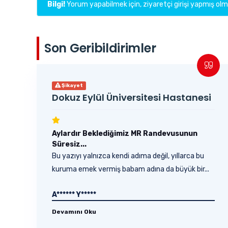
Bilgi!
Yorum yapabilmek için, ziyaretçi girişi yapmış olma
Son Geribildirimler
Şikayet
Dokuz Eylül Üniversitesi Hastanesi
Aylardır Beklediğimiz MR Randevusunun
Süresiz...
Bu yazıyı yalnızca kendi adıma değil, yıllarca bu
kuruma emek vermiş babam adına da büyük bir...
A****** Y*****
Devamını Oku