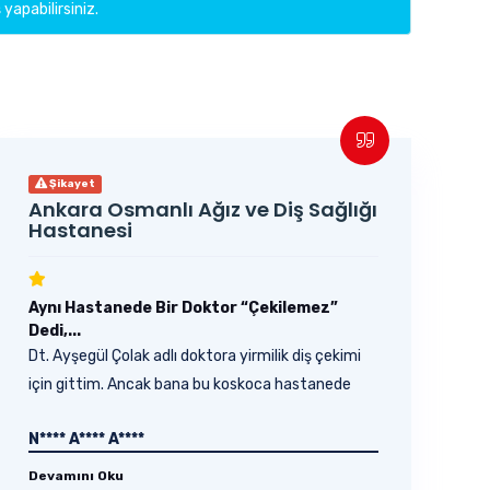
 yapabilirsiniz.
Şikayet
Ankara Osmanlı Ağız ve Diş Sağlığı
Hastanesi
Aynı Hastanede Bir Doktor “Çekilemez”
Dedi,...
Dt. Ayşegül Çolak adlı doktora yirmilik diş çekimi
için gittim. Ancak bana bu koskoca hastanede
bu...
N**** A**** A****
Devamını Oku