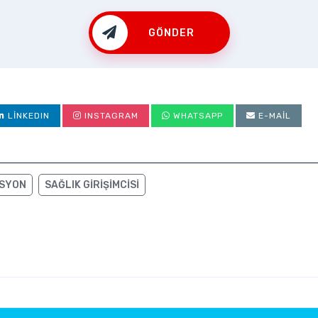
GÖNDER
LINKEDIN
INSTAGRAM
WHATSAPP
E-MAIL
ASYON
SAĞLIK GIRIŞIMCISI