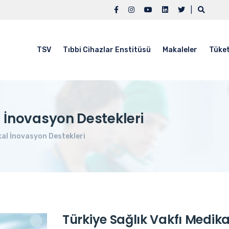
|
TSV
Tıbbi Cihazlar Enstitüsü
Makaleler
Tüket
l İnovasyon Destekleri
kal İnovasyon Destekleri
Türkiye Sağlık Vakfı Medika