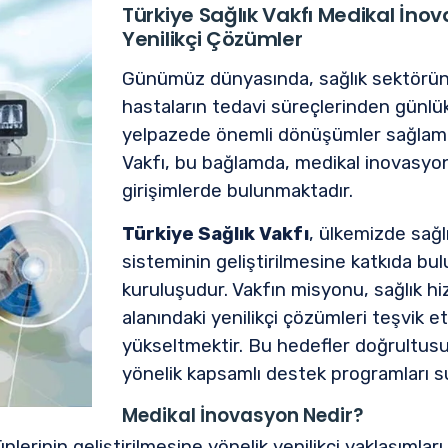
Türkiye Sağlık Vakfı Medikal İnov
Yenilikçi Çözümler
Günümüz dünyasında, sağlık sektöründe
hastaların tedavi süreçlerinden günlük
yelpazede önemli dönüşümler sağlama p
Vakfı, bu bağlamda, medikal inovasyon
girişimlerde bulunmaktadır.
Türkiye Sağlık Vakfı
, ülkemizde sağl
sisteminin geliştirilmesine katkıda bu
kuruluşudur. Vakfın misyonu, sağlık hiz
alanındaki yenilikçi çözümleri teşvik 
yükseltmektir. Bu hedefler doğrultusu
yönelik kapsamlı destek programları s
Medikal İnovasyon Nedir?
nlerinin geliştirilmesine yönelik yenilikçi yaklaşımlar