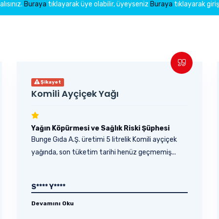
lısınız.
Buraya
tıklayarak üye olabilir, üyeyseniz
Buraya
tıklayarak giriş
Şikayet
Komili Ayçiçek Yağı
Yağın Köpürmesi ve Sağlık Riski Şüphesi
Bunge Gıda A.Ş. üretimi 5 litrelik Komili ayçiçek
yağında, son tüketim tarihi henüz geçmemiş...
S**** Y****
Devamını Oku