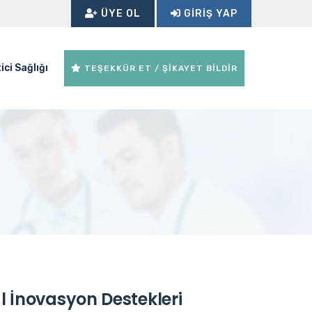
ÜYE OL
GIRIŞ YAP
ici Sağlığı
TEŞEKKÜR ET / ŞİKAYET BİLDİR
l İnovasyon Destekleri