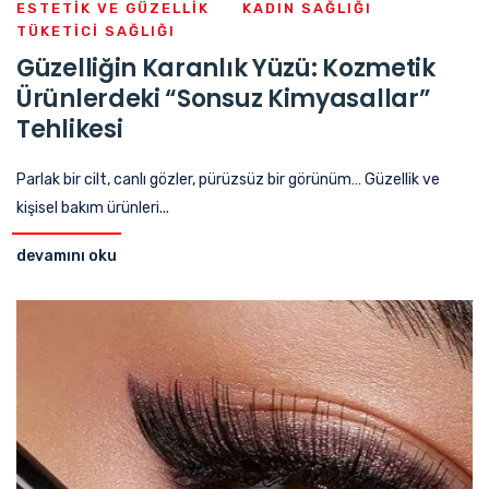
ESTETIK VE GÜZELLIK
KADIN SAĞLIĞI
TÜKETICI SAĞLIĞI
Güzelliğin Karanlık Yüzü: Kozmetik
Ürünlerdeki “Sonsuz Kimyasallar”
Tehlikesi
Parlak bir cilt, canlı gözler, pürüzsüz bir görünüm… Güzellik ve
kişisel bakım ürünleri...
devamını oku