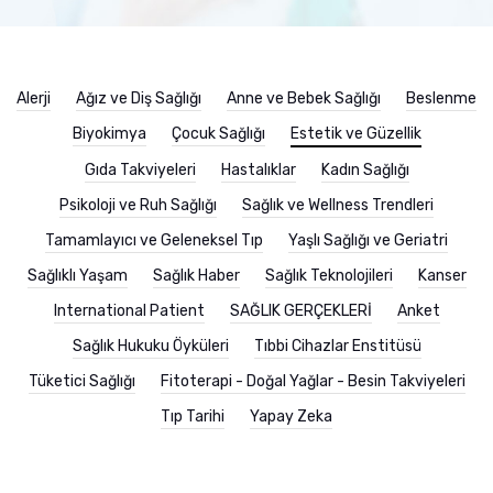
Alerji
Ağız ve Diş Sağlığı
Anne ve Bebek Sağlığı
Beslenme
Biyokimya
Çocuk Sağlığı
Estetik ve Güzellik
Gıda Takviyeleri
Hastalıklar
Kadın Sağlığı
Psikoloji ve Ruh Sağlığı
Sağlık ve Wellness Trendleri
Tamamlayıcı ve Geleneksel Tıp
Yaşlı Sağlığı ve Geriatri
Sağlıklı Yaşam
Sağlık Haber
Sağlık Teknolojileri
Kanser
International Patient
SAĞLIK GERÇEKLERİ
Anket
Sağlık Hukuku Öyküleri
Tıbbi Cihazlar Enstitüsü
Tüketici Sağlığı
Fitoterapi - Doğal Yağlar - Besin Takviyeleri
Tıp Tarihi
Yapay Zeka