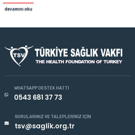
devamını oku
WHATSAPP DESTEK HATTI
0543 681 37 73
SORULARINIZ VE TALEPLERINIZ İÇIN
tsv@saglik.org.tr