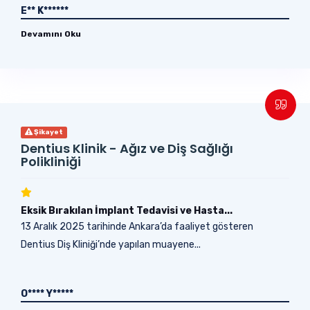
E** K******
Devamını Oku
Şikayet
Dentius Klinik - Ağız ve Diş Sağlığı
Polikliniği
Eksik Bırakılan İmplant Tedavisi ve Hasta...
13 Aralık 2025 tarihinde Ankara’da faaliyet gösteren
Dentius Diş Kliniği’nde yapılan muayene...
O**** Y*****