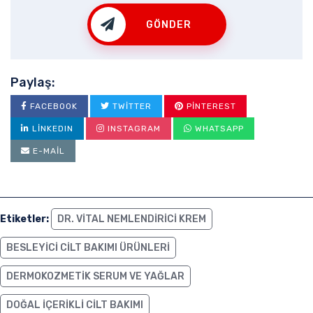
GÖNDER
Paylaş:
FACEBOOK
TWITTER
PINTEREST
LINKEDIN
INSTAGRAM
WHATSAPP
E-MAIL
Etiketler:
DR. VITAL NEMLENDIRICI KREM
BESLEYICI CILT BAKIMI ÜRÜNLERI
DERMOKOZMETIK SERUM VE YAĞLAR
DOĞAL IÇERIKLI CILT BAKIMI