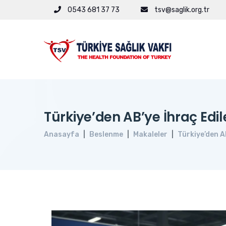
0543 681 37 73
tsv@saglik.org.tr
Türkiye’den AB’ye İhraç Edil
Anasayfa
Beslenme
Makaleler
Türkiye’den AB