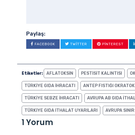
Paylaş:
FACEBOOK
TWITTER
PINTEREST
Etiketler:
AFLATOKSIN
PESTISIT KALINTISI
O
TÜRKIYE GIDA IHRACATI
ANTEP FISTIĞI OKRATOK
TÜRKIYE SEBZE IHRACATI
AVRUPA AB GIDA ITHA
TÜRKIYE GIDA ITHALAT UYARILARI
AVRUPA SINIR
1 Yorum