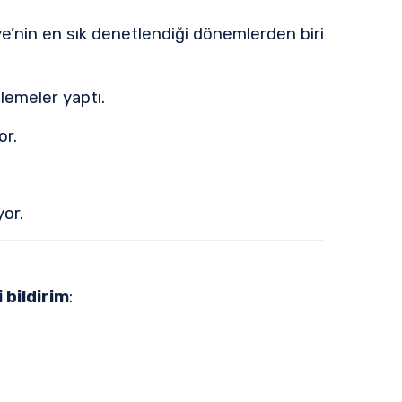
e’nin en sık denetlendiği dönemlerden biri
llemeler yaptı.
or.
yor.
 bildirim
: