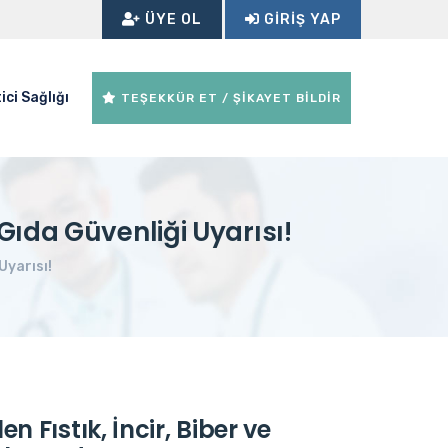
ÜYE OL
GIRIŞ YAP
ici Sağlığı
TEŞEKKÜR ET / ŞİKAYET BİLDİR
 Gıda Güvenliği Uyarısı!
Uyarısı!
n Fıstık, İncir, Biber ve