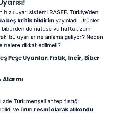
yarısı!
in hızlı uyarı sistemi RASFF, Türkiye’den
da beş kritik bildirim
yayınladı. Ürünler
re, biberden domatese ve hatta üzüm
 Peki bu uyarılar ne anlama geliyor? Neden
e nelere dikkat edilmeli?
 Peşe Uyarılar: Fıstık, İncir, Biber
A Alarmı
lizde Türk menşeli antep fıstığı
edildi ve ürün
resmi olarak alıkondu
.