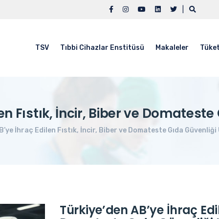
|
TSV
Tıbbi Cihazlar Enstitüsü
Makaleler
Tüket
en Fıstık, İncir, Biber ve Domateste
’ye İhraç Edilen Fıstık, İncir, Biber ve Domateste Gıda Güvenliği 
Türkiye’den AB’ye İhraç Edile