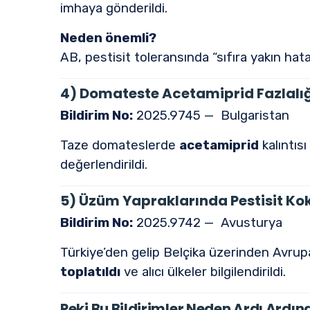
imhaya gönderildi.
Neden önemli?
AB, pestisit toleransında “sıfıra yakın ha
4) Domateste Acetamiprid Fazlalı
Bildirim No:
2025.9745 — Bulgaristan
Taze domateslerde
acetamiprid
kalıntıs
değerlendirildi.
5) Üzüm Yapraklarında Pestisit Kok
Bildirim No:
2025.9742 — Avusturya
Türkiye’den gelip Belçika üzerinden Avrupa’
toplatıldı
ve alıcı ülkeler bilgilendirildi.
Peki Bu Bildirimler Neden Ardı Ardın