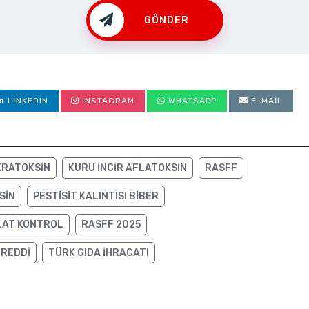
GÖNDER
LINKEDIN
INSTAGRAM
WHATSAPP
E-MAIL
KRATOKSIN
KURU INCIR AFLATOKSIN
RASFF
SIN
PESTISIT KALINTISI BIBER
LAT KONTROL
RASFF 2025
 REDDI
TÜRK GIDA IHRACATI