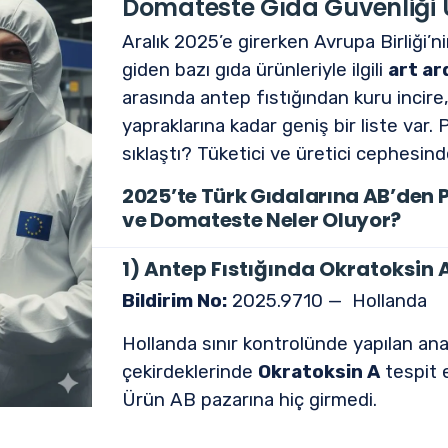
Domateste Gıda Güvenliği U
Aralık 2025’e girerken Avrupa Birliği’n
giden bazı gıda ürünleriyle ilgili
art ar
arasında antep fıstığından kuru inci
yapraklarına kadar geniş bir liste var.
sıklaştı? Tüketici ve üretici cephesind
2025’te Türk Gıdalarına AB’den Peş
ve Domateste Neler Oluyor?
1) Antep Fıstığında Okratoksin 
Bildirim No:
2025.9710 — Hollanda
Hollanda sınır kontrolünde yapılan ana
çekirdeklerinde
Okratoksin A
tespit 
Ürün AB pazarına hiç girmedi.