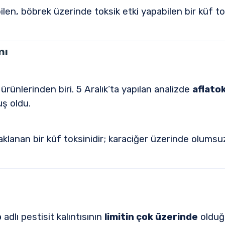
n, böbrek üzerinde toksik etki yapabilen bir küf toksi
mı
 ürünlerinden biri. 5 Aralık’ta yapılan analizde
aflatok
ş oldu.
nan bir küf toksinidir; karaciğer üzerinde olumsuz e
b
adlı pestisit kalıntısının
limitin çok üzerinde
olduğu