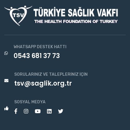
WHATSAPP DESTEK HATTI
0543 681 37 73
SORULARINIZ VE TALEPLERINIZ İÇIN
tsv@saglik.org.tr
SOSYAL MEDYA