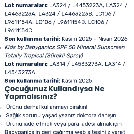
Lot numaraları:
LA324 / L4453223A, LA324 /
L4463223A, LA324 / L4463223B, LC106 /
L9611154A, LC106 / L9611154B, LC106 /
L9611154C
Son kullanma tarihi:
Kasım 2025 – Nisan 2026
Kids by Babyganics SPF 50 Mineral Sunscreen
Totally Tropical (Sürekli Sprey)
Lot numaraları:
LA314 / L4533273A, LA314 /
L4543273A
Son kullanma tarihi:
Kasım 2025
Çocuğunuz Kullandıysa Ne
Yapmalısınız?
Ürünü derhal kullanmayı bırakın!
Sağlık sorunu yaşadıysanız doktora danışın!
Ürünü iade etmek veya para iadesi almak için
Babyganics'in geri çağırma web sitesini ziyaret