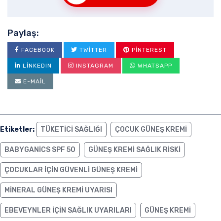
Paylaş:
FACEBOOK
TWITTER
PINTEREST
LINKEDIN
INSTAGRAM
WHATSAPP
E-MAIL
Etiketler:
TÜKETICI SAĞLIĞI
ÇOCUK GÜNEŞ KREMI
BABYGANICS SPF 50
GÜNEŞ KREMI SAĞLIK RISKI
ÇOCUKLAR IÇIN GÜVENLI GÜNEŞ KREMI
MINERAL GÜNEŞ KREMI UYARISI
EBEVEYNLER IÇIN SAĞLIK UYARILARI
GÜNEŞ KREMI