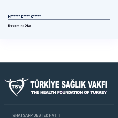
H****** C**** K*****
Devamını Oku
WHATSAPP DESTEK HATTI