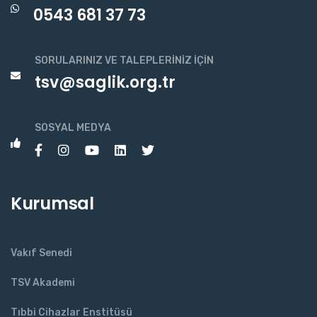
0543 681 37 73
SORULARINIZ VE TALEPLERINIZ İÇIN
tsv@saglik.org.tr
SOSYAL MEDYA
Kurumsal
Vakıf Senedi
TSV Akademi
Tıbbi Cihazlar Enstitüsü