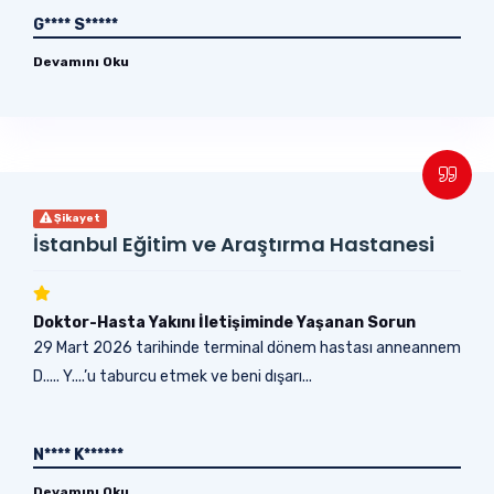
G**** S*****
Devamını Oku
Şikayet
İstanbul Eğitim ve Araştırma Hastanesi
Doktor-Hasta Yakını İletişiminde Yaşanan Sorun
29 Mart 2026 tarihinde terminal dönem hastası anneannem
D..... Y....’u taburcu etmek ve beni dışarı...
N**** K******
Devamını Oku