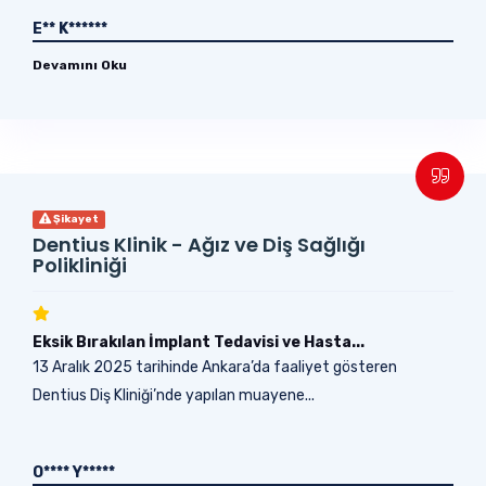
E** K******
Devamını Oku
Şikayet
Dentius Klinik - Ağız ve Diş Sağlığı
Polikliniği
Eksik Bırakılan İmplant Tedavisi ve Hasta...
13 Aralık 2025 tarihinde Ankara’da faaliyet gösteren
Dentius Diş Kliniği’nde yapılan muayene...
O**** Y*****