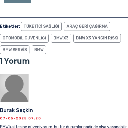
Etiketler:
TÜKETICI SAĞLIĞI
ARAÇ GERI ÇAĞIRMA
OTOMOBIL GÜVENLIĞI
BMW X3
BMW X3 YANGIN RISKI
BMW SERVIS
BMW
1 Yorum
Burak Seçkin
07-05-2025 07:20
BMW kalitesine güveniyorum, bu tür durumlar nadir de olsa yaşanabilir.