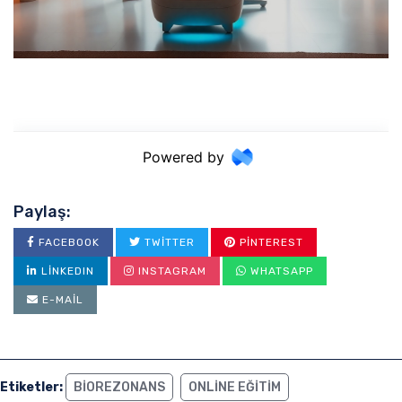
Paylaş:
FACEBOOK
TWITTER
PINTEREST
LINKEDIN
INSTAGRAM
WHATSAPP
E-MAIL
Etiketler:
BIOREZONANS
ONLINE EĞITIM