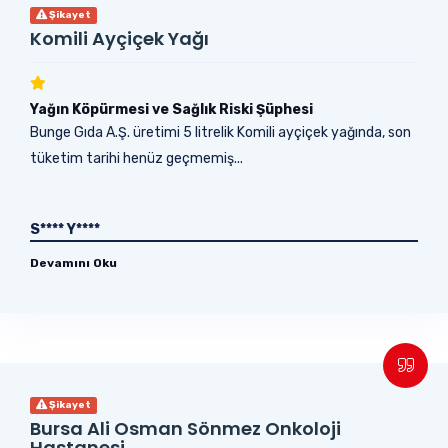
Şikayet
Komili Ayçiçek Yağı
Yağın Köpürmesi ve Sağlık Riski Şüphesi
Bunge Gıda A.Ş. üretimi 5 litrelik Komili ayçiçek yağında, son
tüketim tarihi henüz geçmemiş...
S**** Y****
Devamını Oku
Şikayet
Bursa Ali Osman Sönmez Onkoloji
Hastanesi