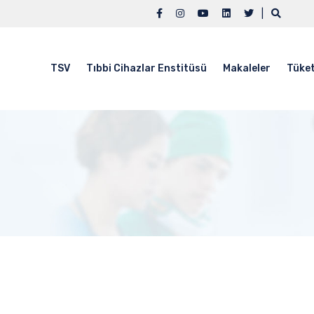
|
TSV
Tıbbi Cihazlar Enstitüsü
Makaleler
Tüket