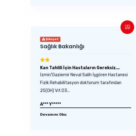
Şikayet
Sağlık Bakanlığı
Kan Tahlili İçin Hastaların Gereksiz...
İzmir/Gaziemir Neval Salih İşgören Hastanesi
Fizik Rehabilitasyon doktorum tarafından
25(OH) Vit D3...
A*** Y*****
Devamını Oku