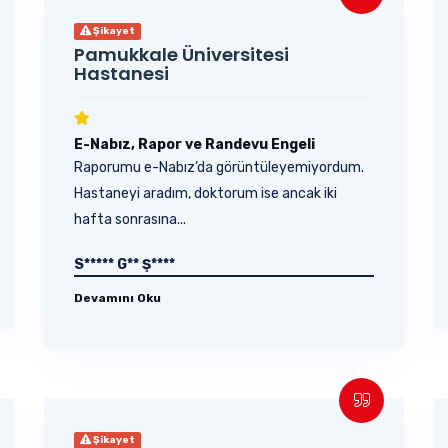
Şikayet
Pamukkale Üniversitesi
Hastanesi
E-Nabız, Rapor ve Randevu Engeli
Raporumu e-Nabız’da görüntüleyemiyordum.
Hastaneyi aradım, doktorum ise ancak iki
hafta sonrasına...
S***** G** Ş****
Devamını Oku
Şikayet