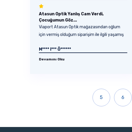
Atasun Optik Yanlış Cam Verdi,
Çocuğumun Göz...
Viaport Atasun Optik mağazasından oğlum
için vermiş olduğum siparişim ile ilgili yaşamış
olduğum...
M**** I*** Ö******
Devamını Oku
5
6