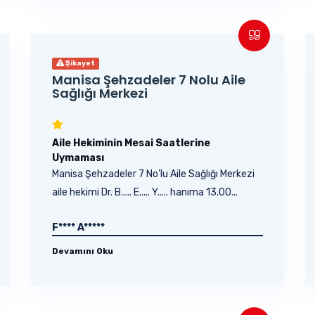
Şikayet
Manisa Şehzadeler 7 Nolu Aile
Sağlığı Merkezi
Aile Hekiminin Mesai Saatlerine
Uymaması
Manisa Şehzadeler 7 No’lu Aile Sağlığı Merkezi
aile hekimi Dr. B..... E..... Y..... hanıma 13.00...
F**** A*****
Devamını Oku