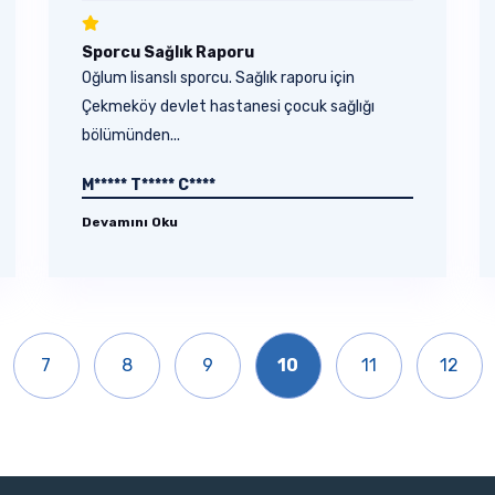
Sporcu Sağlık Raporu
Oğlum lisanslı sporcu. Sağlık raporu için
Çekmeköy devlet hastanesi çocuk sağlığı
bölümünden...
M***** T***** C****
Devamını Oku
7
8
9
10
11
12