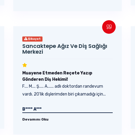
Şikayet
Sancaktepe Ağız Ve Diş Sağlığı
Merkezi
Muayene Etmeden Reçete Yazıp
Gönderen Diş Hekimi!
F.... M.... Ş..... A....... adlı doktordan randevum
vardı. 20’lik dişlerimden biri çıkamadığı için...
B**** A***
Devamını Oku