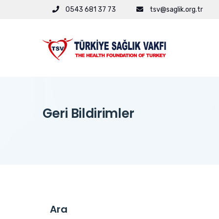
0543 681 37 73
tsv@saglik.org.tr
Geri Bildirimler
Ara