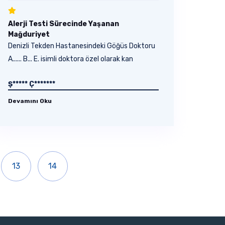
Alerji Testi Sürecinde Yaşanan
Mağduriyet
Denizli Tekden Hastanesindeki Göğüs Doktoru
A...... B... E. isimli doktora özel olarak kan
yoluyla...
Ş***** Ç*******
Devamını Oku
13
14