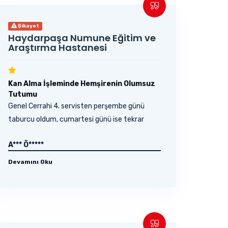
Şikayet
Haydarpaşa Numune Eğitim ve
Araştırma Hastanesi
Kan Alma İşleminde Hemşirenin Olumsuz
Tutumu
Genel Cerrahi 4. servisten perşembe günü
taburcu oldum, cumartesi günü ise tekrar
polikliniğe...
A*** Ö*****
Devamını Oku