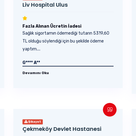
Liv Hospital Ulus
Fazla Alınan Ücretin İadesi
Sağlık sigortamın ödemediği tutarın 5319,60
TL olduğu söylendiği için bu şekilde ödeme
yaptım....
G**** A**
Devamını Oku
Şikayet
Çekmeköy Devlet Hastanesi