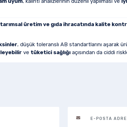
tam uyum
, kalıntı analizlerinin düzenli yapılması ve
iy
tarımsal üretim ve gıda ihracatında kalite kontro
ksinler
, düşük toleranslı AB standartlarını aşarak ür
leyebilir
ve
tüketici sağlığı
açısından da ciddi riskl