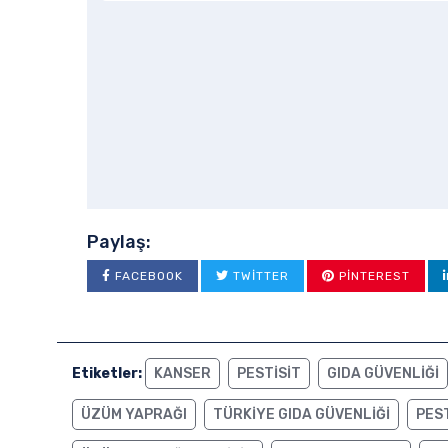
Paylaş:
FACEBOOK
TWITTER
PINTEREST
Etiketler:
KANSER
PESTISIT
GIDA GÜVENLIĞI
ÜZÜM YAPRAĞI
TÜRKIYE GIDA GÜVENLIĞI
PEST