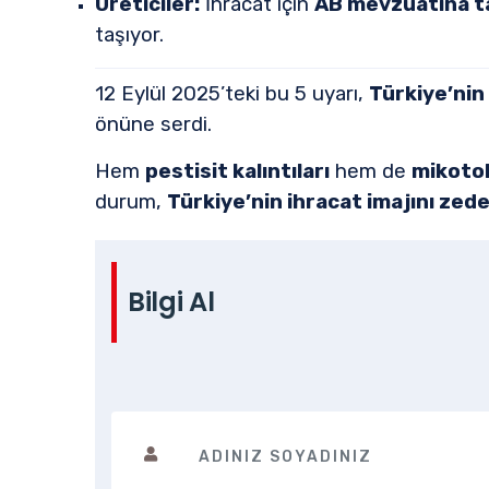
Üreticiler:
İhracat için
AB mevzuatına 
taşıyor.
12 Eylül 2025’teki bu 5 uyarı,
Türkiye’nin 
önüne serdi.
Hem
pestisit kalıntıları
hem de
mikoto
durum,
Türkiye’nin ihracat imajını zede
Bilgi Al