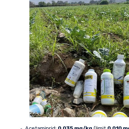
Acetamiprid:
0,035 mg/kg
(limit
0,010 m