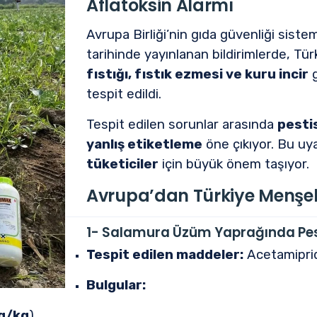
Aflatoksin Alarmı
Avrupa Birliği’nin gıda güvenliği sist
tarihinde yayınlanan bildirimlerde, Türk
fıstığı, fıstık ezmesi ve kuru incir
g
tespit edildi.
Tespit edilen sorunlar arasında
pestis
yanlış etiketleme
öne çıkıyor. Bu uy
tüketiciler
için büyük önem taşıyor.
Avrupa’dan Türkiye Menşeli 
1- Salamura Üzüm Yaprağında Pesti
Tespit edilen maddeler:
Acetamipri
Bulgular:
g/kg
)