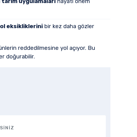
i tarım uygulamaları
hayati önem
l eksikliklerini
bir kez daha gözler
ünlerin reddedilmesine yol açıyor. Bu
er doğurabilir.