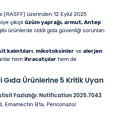
emi (RASFF) üzerinden 12 Eylül 2025
iye çıkışlı
üzüm yaprağı, armut, Antep
ibi ürünlerde ciddi gıda güvenliği sorunları
it kalıntıları
,
mikotoksinler
ve
alerjen
arılar hem
ihracatçılar
hem de
Gıda Ürünlerine 5 Kritik Uyarı
sit Fazlalığı:
Notification 2025.7043
d, Emamectin B1a, Penconazol