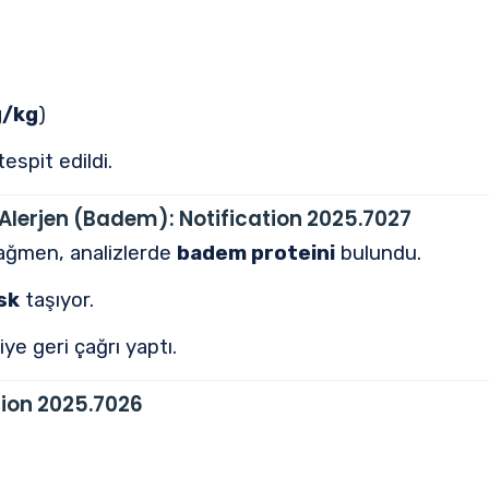
g/kg
)
espit edildi.
 Alerjen (Badem):
Notification 2025.7027
ğmen, analizlerde
badem proteini
bulundu.
sk
taşıyor.
e geri çağrı yaptı.
tion 2025.7026