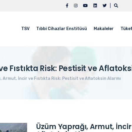
|
TSV
Tıbbi Cihazlar Enstitüsü
Makaleler
Tüket
e Fıstıkta Risk: Pestisit ve Aflatok
Armut, İncir ve Fıstıkta Risk: Pestisit ve Aflatoksin Alarmı
Üzüm Yaprağı, Armut, İncir v