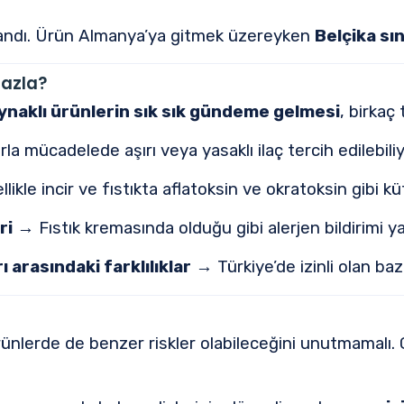
andı. Ürün Almanya’ya gitmek üzereyken
Belçika sı
Fazla?
ynaklı ürünlerin sık sık gündeme gelmesi
, birkaç
rla mücadelede aşırı veya yasaklı ilaç tercih edilebiliy
ikle incir ve fıstıkta aflatoksin ve okratoksin gibi küf
ri
→ Fıstık kremasında olduğu gibi alerjen bildirimi ya
ı arasındaki farklılıklar
→ Türkiye’de izinli olan bazı
nlerde de benzer riskler olabileceğini unutmamalı. G