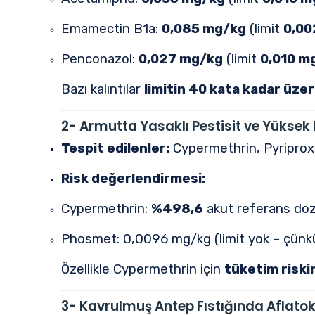
Emamectin B1a:
0,085 mg/kg
(limit
0,00
Penconazol:
0,027 mg/kg
(limit
0,010 m
Bazı kalıntılar
limitin 40 kata kadar üze
2- Armutta Yasaklı Pestisit ve Yüksek 
Tespit edilenler:
Cypermethrin, Pyriprox
Risk değerlendirmesi:
Cypermethrin:
%498,6
akut referans doz
Phosmet: 0,0096 mg/kg (limit yok – çün
Özellikle Cypermethrin için
tüketim riski
3- Kavrulmuş Antep Fıstığında Aflatok