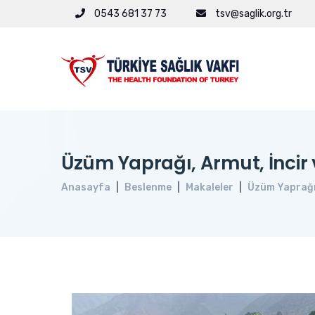
0543 681 37 73
tsv@saglik.org.tr
Üzüm Yaprağı, Armut, İncir v
Anasayfa
Beslenme
Makaleler
Üzüm Yaprağı, 