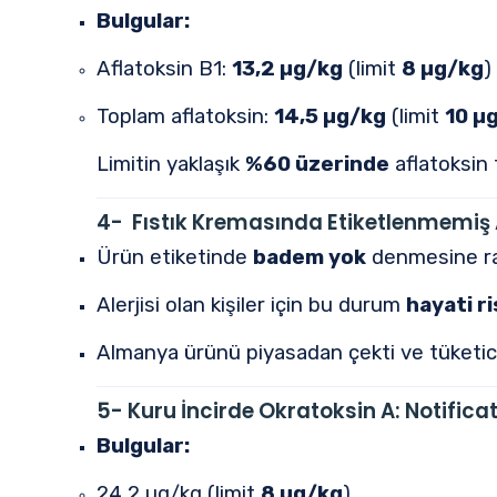
Bulgular:
Aflatoksin B1:
13,2 µg/kg
(limit
8 µg/kg
)
Toplam aflatoksin:
14,5 µg/kg
(limit
10 µ
Limitin yaklaşık
%60 üzerinde
aflatoksin t
4- Fıstık Kremasında Etiketlenmemiş
Ürün etiketinde
badem yok
denmesine ra
Alerjisi olan kişiler için bu durum
hayati ri
Almanya ürünü piyasadan çekti ve tüketiciy
5- Kuru İncirde Okratoksin A:
Notifica
Bulgular:
24,2 µg/kg (limit
8 µg/kg
)