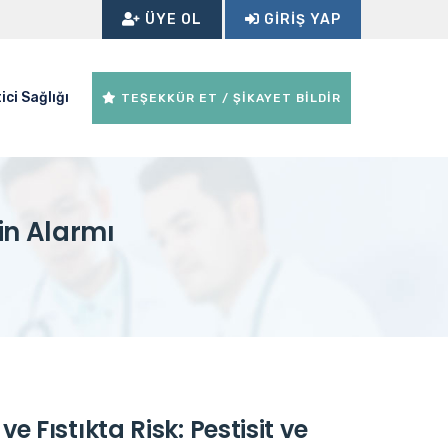
ÜYE OL
GIRIŞ YAP
ici Sağlığı
TEŞEKKÜR ET / ŞİKAYET BİLDİR
sin Alarmı
e Fıstıkta Risk: Pestisit ve