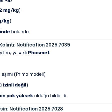
2 mg/kg
)
g/kg
)
rinde
bulundu.
Kalıntı:
Notification 2025.7035
yfen, yasaklı
Phosmet
 aşımı (Primo modeli)
kü
izinli değil
)
nin çok yüksek
olduğu bildirildi.
sin:
Notification 2025.7028