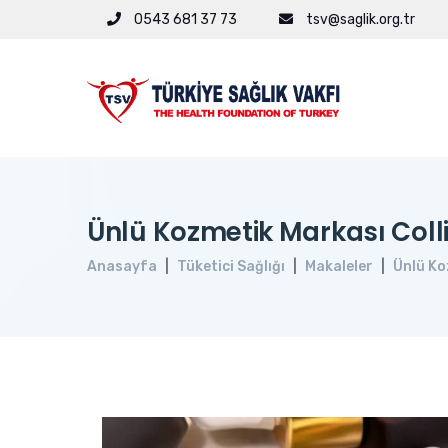
0543 681 37 73
tsv@saglik.org.tr
Ünlü Kozmetik Markası Coll
Anasayfa
Tüketici Sağlığı
Makaleler
Ünlü Ko