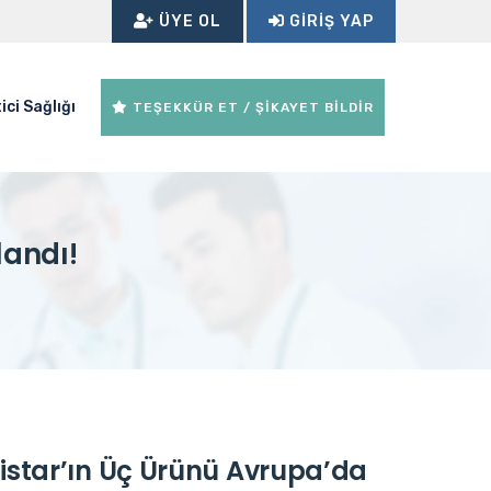
ÜYE OL
GIRIŞ YAP
ici Sağlığı
TEŞEKKÜR ET / ŞİKAYET BİLDİR
landı!
istar’ın Üç Ürünü Avrupa’da