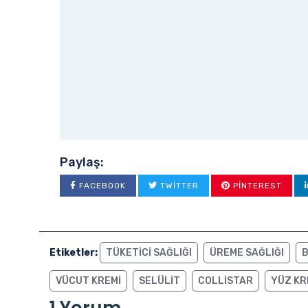
Paylaş:
FACEBOOK
TWITTER
PINTEREST
Etiketler:
TÜKETICI SAĞLIĞI
ÜREME SAĞLIĞI
B
VÜCUT KREMI
SELÜLIT
COLLISTAR
YÜZ KR