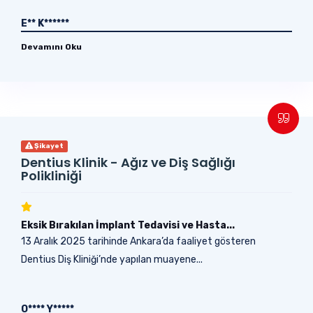
E** K******
Devamını Oku
Şikayet
Dentius Klinik - Ağız ve Diş Sağlığı
Polikliniği
Eksik Bırakılan İmplant Tedavisi ve Hasta...
13 Aralık 2025 tarihinde Ankara’da faaliyet gösteren
Dentius Diş Kliniği’nde yapılan muayene...
O**** Y*****