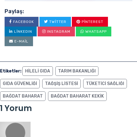
Paylaş:
FACEBOOK
TWITTER
PINTEREST
LINKEDIN
INSTAGRAM
WHATSAPP
E-MAIL
Etiketler:
HILELI GIDA
TARIM BAKANLIĞI
GIDA GÜVENLIĞI
TAĞŞIŞ LISTESI
TÜKETICI SAĞLIĞI
BAĞDAT BAHARAT
BAĞDAT BAHARAT KEKIK
1 Yorum