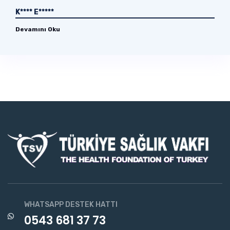
K**** E*****
Devamını Oku
WHATSAPP DESTEK HATTI
0543 681 37 73