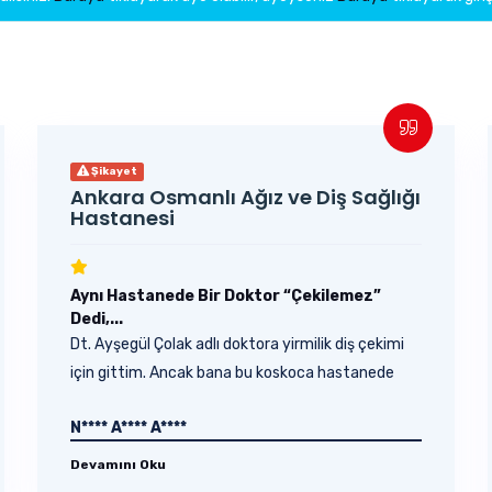
Şikayet
Ankara Osmanlı Ağız ve Diş Sağlığı
Hastanesi
Aynı Hastanede Bir Doktor “Çekilemez”
Dedi,...
Dt. Ayşegül Çolak adlı doktora yirmilik diş çekimi
için gittim. Ancak bana bu koskoca hastanede
bu...
N**** A**** A****
Devamını Oku