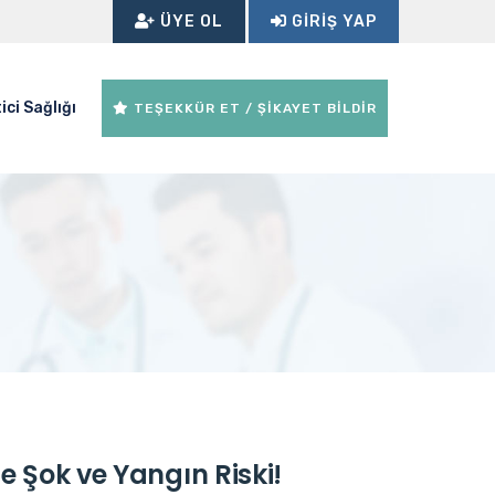
ÜYE OL
GIRIŞ YAP
ici Sağlığı
TEŞEKKÜR ET / ŞİKAYET BİLDİR
rde Şok ve Yangın Riski!