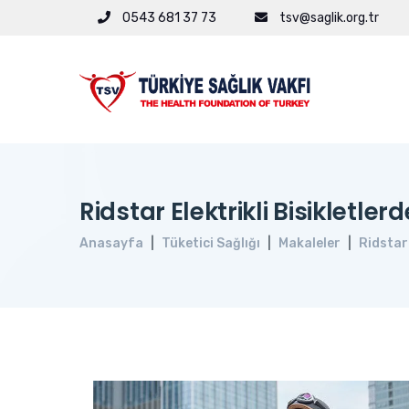
0543 681 37 73
tsv@saglik.org.tr
Ridstar Elektrikli Bisikletler
Anasayfa
Tüketici Sağlığı
Makaleler
Ridstar 