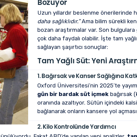
Bozuyor
Uzun yıllardır beslenme önerilerinde 
daha sağlıklıdır.”
Ama bilim sürekli kend
bozan araştırmalar var. Son bulgular
çok daha faydalı olabilir. İşte tam ya
sağlayan şaşırtıcı sonuçlar:
Tam Yağlı Süt: Yeni Araştır
1. Bağırsak ve Kanser Sağlığına Katk
Oxford Üniversitesi’nin 2025’te yayıml
gün bir bardak süt içmek
bağırsak (
oranında azaltıyor. Sütün içindeki kal
bağlanarak onların kansere yol açmasın
2. Kilo Kontrolünde Yardımcı
şünülüyordu. Fakat ABD’de yapılan yeni analizler,
tam