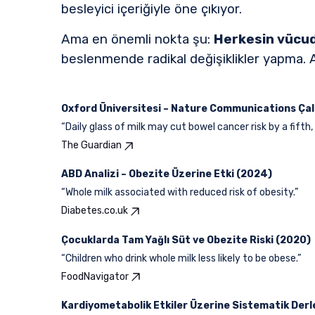
besleyici içeriğiyle öne çıkıyor.
Ama en önemli nokta şu:
Herkesin vücudu
beslenmende radikal değişiklikler yapma. An
Oxford Üniversitesi – Nature Communications Çal
“Daily glass of milk may cut bowel cancer risk by a fifth,
The Guardian
ABD Analizi – Obezite Üzerine Etki (2024)
“Whole milk associated with reduced risk of obesity.”
Diabetes.co.uk
Çocuklarda Tam Yağlı Süt ve Obezite Riski (2020)
“Children who drink whole milk less likely to be obese.”
FoodNavigator
Kardiyometabolik Etkiler Üzerine Sistematik Der