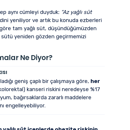
hep aynı cümleyi duyduk:
“Az yağlı süt
ini yeniliyor ve artık bu konuda ezberleri
a göre tam yağlı süt, düşündüğümüzden
ğlı sütü yeniden gözden geçirmemizi
malar Ne Diyor?
ısı
adığı geniş çaplı bir çalışmaya göre,
her
kolorektal) kanseri riskini neredeyse %17
siyum, bağırsaklarda zararlı maddelere
ı engelleyebiliyor.
 yağlı süt içenlerde obezite riskinin