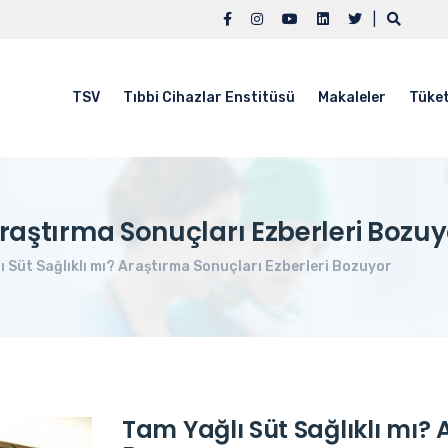
|
TSV
Tıbbi Cihazlar Enstitüsü
Makaleler
Tüket
Araştırma Sonuçları Ezberleri Bozuy
ı Süt Sağlıklı mı? Araştırma Sonuçları Ezberleri Bozuyor
Tam Yağlı Süt Sağlıklı mı? 