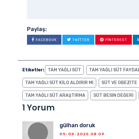
Paylaş:
FACEBOOK
TWITTER
PINTEREST
Etiketler:
TAM YAĞLI SÜT
TAM YAĞLI SÜT FAYDA
TAM YAĞLI SÜT KILO ALDIRIR MI
SÜT VE OBEZITE
TAM YAĞLI SÜT ARAŞTIRMA
SÜT BESIN DEĞERI
1 Yorum
gülhan doruk
09-09-2025 08:09