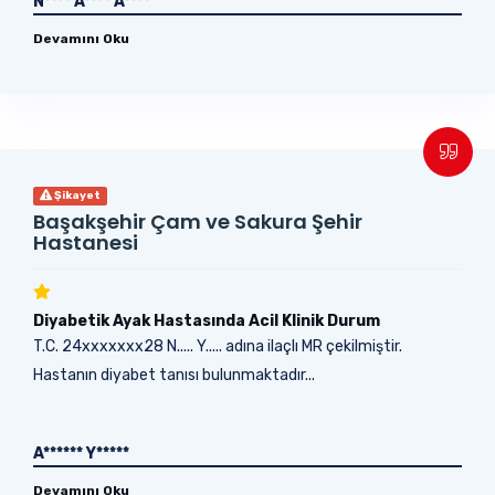
N**** A**** A****
Devamını Oku
Şikayet
Başakşehir Çam ve Sakura Şehir
Hastanesi
Diyabetik Ayak Hastasında Acil Klinik Durum
T.C. 24xxxxxxx28 N..... Y..... adına ilaçlı MR çekilmiştir.
Hastanın diyabet tanısı bulunmaktadır...
A****** Y*****
Devamını Oku