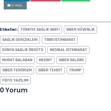
E-MAIL
Etiketler:
TÜRKIYE SAĞLIK VAKFI
SIBER GÜVENLIK
SAĞLIK GERÇEKLERI
TIBBI ISTIHBARAT
DÜNYA SAĞLIK ÖRGÜTÜ
MEDIKAL ISTIHBARAT
MURAT BALABAN
MEDINT
SIBER SALDIRI
SIBER TERÖRIZM
SIBER TEHDIT
TRUMP
FIDYE YAZILIMI
0 Yorum