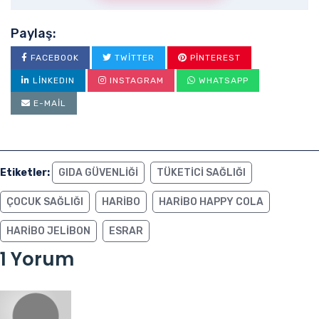
Paylaş:
FACEBOOK
TWITTER
PINTEREST
LINKEDIN
INSTAGRAM
WHATSAPP
E-MAIL
Etiketler:
GIDA GÜVENLIĞI
TÜKETICI SAĞLIĞI
ÇOCUK SAĞLIĞI
HARIBO
HARIBO HAPPY COLA
HARIBO JELIBON
ESRAR
1 Yorum