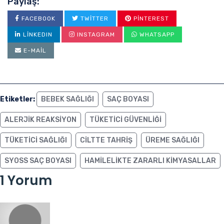
Paylaş:
FACEBOOK
TWITTER
PINTEREST
LINKEDIN
INSTAGRAM
WHATSAPP
E-MAIL
Etiketler:
BEBEK SAĞLIĞI
SAÇ BOYASI
ALERJIK REAKSIYON
TÜKETICI GÜVENLIĞI
TÜKETICI SAĞLIĞI
CILTTE TAHRIŞ
ÜREME SAĞLIĞI
SYOSS SAÇ BOYASI
HAMILELIKTE ZARARLI KIMYASALLAR
1 Yorum