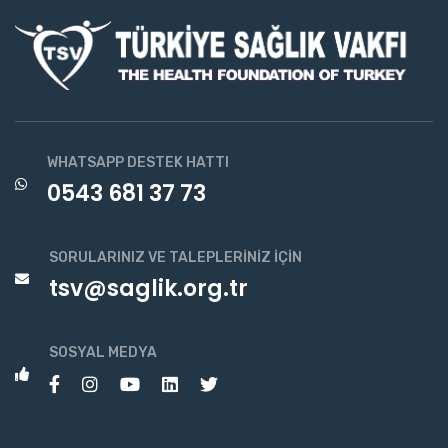
WHATSAPP DESTEK HATTI
0543 681 37 73
SORULARINIZ VE TALEPLERINIZ İÇIN
tsv@saglik.org.tr
SOSYAL MEDYA