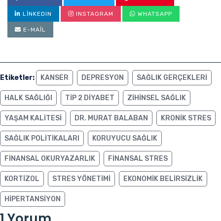
LINKEDIN
INSTAGRAM
WHATSAPP
E-MAIL
Etiketler:
KANSER
DEPRESYON
SAĞLIK GERÇEKLERI
HALK SAĞLIĞI
TIP 2 DIYABET
ZIHINSEL SAĞLIK
YAŞAM KALITESI
DR. MURAT BALABAN
KRONIK STRES
SAĞLIK POLITIKALARI
KORUYUCU SAĞLIK
FINANSAL OKURYAZARLIK
FINANSAL STRES
KORTIZOL
STRES YÖNETIMI
EKONOMIK BELIRSIZLIK
HIPERTANSIYON
1 Yorum