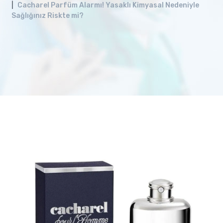
Cacharel Parfüm Alarmı! Yasaklı Kimyasal Nedeniyle
Sağlığınız Riskte mi?