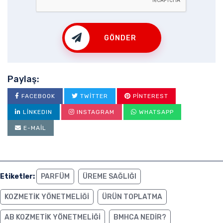
GÖNDER
Paylaş:
FACEBOOK
TWITTER
PINTEREST
LINKEDIN
INSTAGRAM
WHATSAPP
E-MAIL
Etiketler:
PARFÜM
ÜREME SAĞLIĞI
KOZMETIK YÖNETMELIĞI
ÜRÜN TOPLATMA
AB KOZMETIK YÖNETMELIĞI
BMHCA NEDIR?