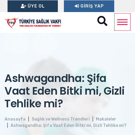
ÜYE OL
GIRIŞ YAP
Ashwagandha: Şifa
Vaat Eden Bitki mi, Gizli
Tehlike mi?
Anasayfa
Sağlık ve Wellness Trendleri
Makaleler
Ashwagandha: Şifa Vaat Eden Bitki mi, Gizli Tehlike mi?