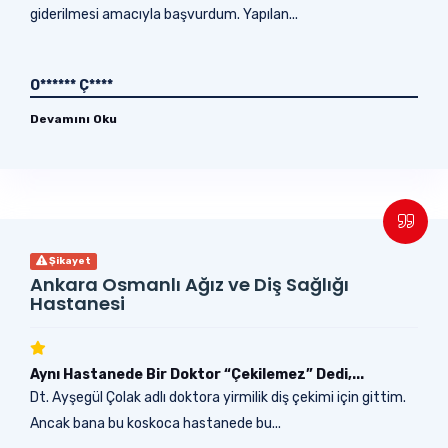
giderilmesi amacıyla başvurdum. Yapılan...
O****** Ç****
Devamını Oku
Şikayet
Ankara Osmanlı Ağız ve Diş Sağlığı
Hastanesi
Aynı Hastanede Bir Doktor “Çekilemez” Dedi,...
Dt. Ayşegül Çolak adlı doktora yirmilik diş çekimi için gittim.
Ancak bana bu koskoca hastanede bu...