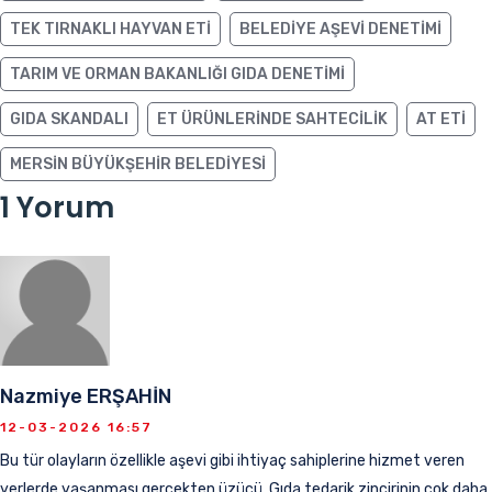
TEK TIRNAKLI HAYVAN ETI
BELEDIYE AŞEVI DENETIMI
TARIM VE ORMAN BAKANLIĞI GIDA DENETIMI
GIDA SKANDALI
ET ÜRÜNLERINDE SAHTECILIK
AT ETI
MERSIN BÜYÜKŞEHIR BELEDIYESI
1 Yorum
Nazmiye ERŞAHİN
12-03-2026 16:57
Bu tür olayların özellikle aşevi gibi ihtiyaç sahiplerine hizmet veren
yerlerde yaşanması gerçekten üzücü. Gıda tedarik zincirinin çok daha