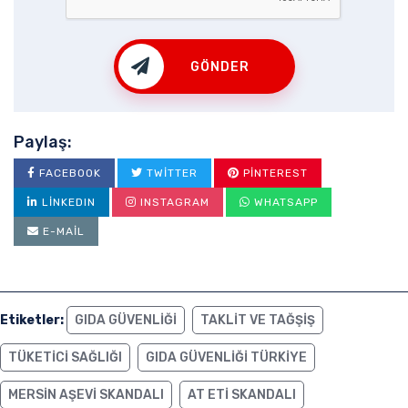
GÖNDER
Paylaş:
FACEBOOK
TWITTER
PINTEREST
LINKEDIN
INSTAGRAM
WHATSAPP
E-MAIL
Etiketler:
GIDA GÜVENLIĞI
TAKLIT VE TAĞŞIŞ
TÜKETICI SAĞLIĞI
GIDA GÜVENLIĞI TÜRKIYE
MERSIN AŞEVI SKANDALI
AT ETI SKANDALI