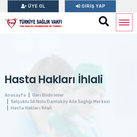
ÜYE OL
GIRIŞ YAP
Hasta Hakları İhlali
Anasayfa
Geri Bildirimler
Selçuklu 56 Nolu Damlaköy Aile Sağlığı Merkezi
Hasta Hakları İhlali