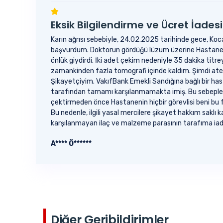
Eksik Bilgilendirme ve Ücret İadesi
Karın ağrısı sebebiyle, 24.02.2025 tarihinde gece, Ko
başvurdum. Doktorun gördüğü lüzum üzerine Hastanede i
önlük giydirdi. İki adet çekim nedeniyle 35 dakika t
zamankinden fazla tomografi içinde kaldım. Şimdi ateş
Şikayetçiyim. VakıfBank Emekli Sandığına bağlı bir has
tarafından tamamı karşılanmamakta imiş. Bu sebeple 
çektirmeden önce Hastanenin hiçbir görevlisi beni bu 
Bu nedenle, ilgili yasal mercilere şikayet hakkım sak
karşılanmayan ilaç ve malzeme parasının tarafıma iad
A**** Ö******
Diğer Geribildirimler