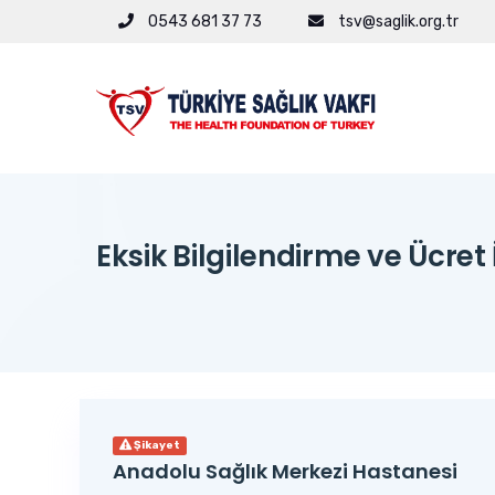
0543 681 37 73
tsv@saglik.org.tr
Eksik Bilgilendirme ve Ücret 
Şikayet
Anadolu Sağlık Merkezi Hastanesi