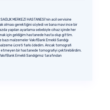
U SAĞLIK MERKEZİ HASTANESİ'nin acil servisine
ak olması gerektiğini söyledi ve bana mavi ince bir
cihazda yapılan ayarlama sebebiyle cihaz içinde her
lmak için geldiğim hastanede hasta olup gittim.
̧ ve bazı malzemeler VakıfBank Emekli Sandığı
alzeme ücreti farkı ödedim. Ancak tomografi
lep etmeyen bir hastanede tomografiyi çektirebilirdim.
e VakıfBank Emekli Sandığımız tarafından