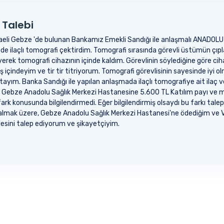
 Talebi
caeli Gebze 'de bulunan Bankamız Emekli Sandığı ile anlaşmalı ANADOL
laçlı tomografi çektirdim. Tomografi sırasında görevli üstümün çıpl
itreyerek tomografi cihazının içinde kaldım. Görevlinin söylediğine göre 
 içindeyim ve tir tir titriyorum. Tomografi görevlisinin sayesinde iyi o
tayım. Banka Sandığı ile yapılan anlaşmada ilaçlı tomografiye ait ilac
Gebze Anadolu Sağlık Merkezi Hastanesine 5.600 TL Katılım payı ve m
fark konusunda bilgilendirmedi. Eğer bilgilendirmiş olsaydı bu farkı ta
lı kalmak üzere, Gebze Anadolu Sağlık Merkezi Hastanesi'ne ödediğim v
esini talep ediyorum ve şikayetçiyim.