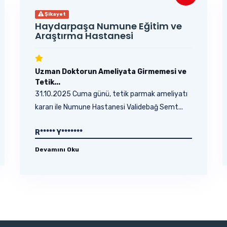
Şikayet
Haydarpaşa Numune Eğitim ve
Araştırma Hastanesi
Uzman Doktorun Ameliyata Girmemesi ve
Tetik...
31.10.2025 Cuma günü, tetik parmak ameliyatı
kararı ile Numune Hastanesi Validebağ Semt...
R***** Y*******
Devamını Oku