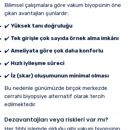
Bilimsel çalışmalara göre vakum biyopsinin öne
çıkan avantajları şunlardır:
✔️
Yüksek tanı doğruluğu
✔️
Tek girişle çok sayıda örnek alma imkânı
✔️
Ameliyata göre çok daha konforlu
✔️
Hızlı iyileşme süreci
✔️
İz (skar) oluşumunun minimal olması
Bu nedenle günümüzde birçok merkezde
cerrahi biyopsiye alternatif olarak tercih
edilmektedir.
Dezavantajları veya riskleri var mı?
Her tıbbi işlemde olduğu gibi vakum biyopsinin