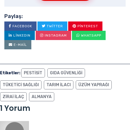
Paylaş:
FACEBOOK
TWITTER
PINTEREST
LINKEDIN
INSTAGRAM
WHATSAPP
E-MAIL
Etiketler:
PESTISIT
GIDA GÜVENLIĞI
TÜKETICI SAĞLIĞI
TARIM ILACI
ÜZÜM YAPRAĞI
ZIRAI ILAÇ
ALMANYA
1 Yorum