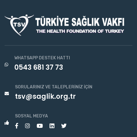
WHATSAPP DESTEK HATTI
0543 681 37 73
SORULARINIZ VE TALEPLERINIZ İÇIN
tsv@saglik.org.tr
SOSYAL MEDYA