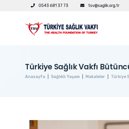
0543 681 37 73
tsv@saglik.org.tr
Türkiye Sağlık Vakfı Bütünc
Anasayfa
Sağlıklı Yaşam
Makaleler
Türkiye 