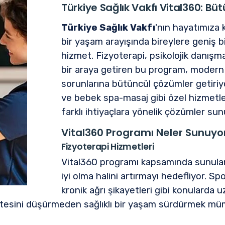
Türkiye Sağlık Vakfı Vital360: Bü
Türkiye Sağlık Vakfı
'nın hayatımıza 
bir yaşam arayışında bireylere geniş 
hizmet. Fizyoterapi, psikolojik danışm
bir araya getiren bu program, modern 
sorunlarına bütüncül çözümler getiriyo
ve bebek spa-masaj gibi özel hizmetler 
farklı ihtiyaçlara yönelik çözümler sun
Vital360 Programı Neler Sunuyo
Fizyoterapi Hizmetleri
Vital360 programı kapsamında sunulan f
iyi olma halini artırmayı hedefliyor. S
kronik ağrı şikayetleri gibi konularda 
itesini düşürmeden sağlıklı bir yaşam sürdürmek müm