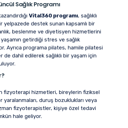
tüncül Sağlık Programı
kazandırdığı
Vital360 programı
, sağlıklı
bir yelpazede destek sunan kapsamlı bir
anlık, beslenme ve diyetisyen hizmetlerini
yaşamın getirdiği stres ve sağlık
r. Ayrıca programa pilates, hamile pilatesi
de dahil edilerek sağlıklı bir yaşam için
uluyor.
r?
izyoterapi hizmetleri, bireylerin fiziksel
por yaralanmaları, duruş bozuklukları veya
uzman fizyoterapistler, kişiye özel tedavi
kün hale geliyor.