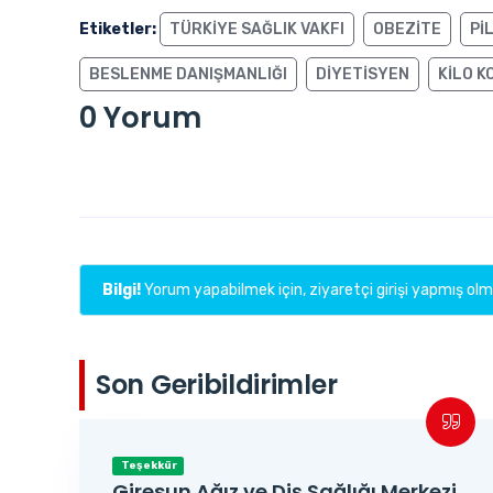
Etiketler:
TÜRKIYE SAĞLIK VAKFI
OBEZITE
PI
BESLENME DANIŞMANLIĞI
DIYETISYEN
KILO 
0 Yorum
Bilgi!
Yorum yapabilmek için, ziyaretçi girişi yapmış olma
Son Geribildirimler
Teşekkür
Giresun Ağız ve Diş Sağlığı Merkezi