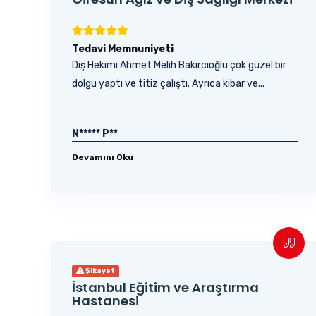
Tedavi Memnuniyeti
Diş Hekimi Ahmet Melih Bakırcıoğlu çok güzel bir
dolgu yaptı ve titiz çalıştı. Ayrıca kibar ve...
N***** P**
Devamını Oku
Şikayet
İstanbul Eğitim ve Araştırma
Hastanesi