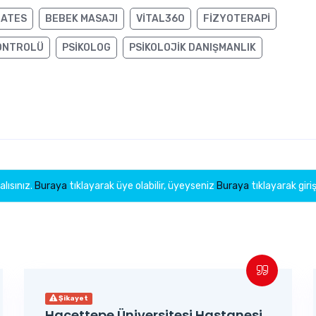
LATES
BEBEK MASAJI
VITAL360
FIZYOTERAPI
KONTROLÜ
PSIKOLOG
PSIKOLOJIK DANIŞMANLIK
lısınız.
Buraya
tıklayarak üye olabilir, üyeyseniz
Buraya
tıklayarak giriş
Şikayet
Hacettepe Üniversitesi Hastanesi