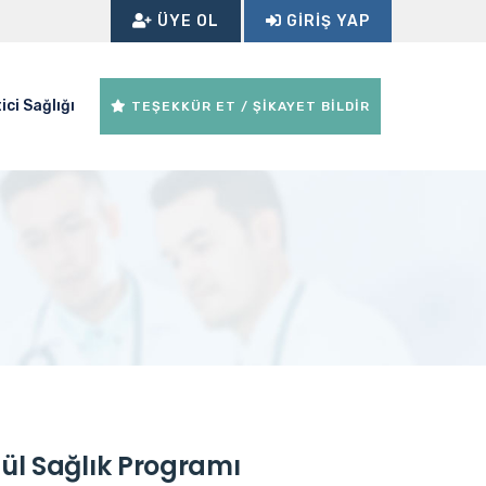
ÜYE OL
GIRIŞ YAP
ici Sağlığı
TEŞEKKÜR ET / ŞİKAYET BİLDİR
cül Sağlık Programı