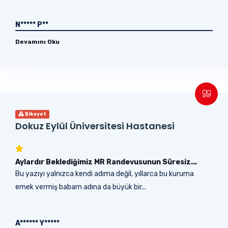
N***** P**
Devamını Oku
Şikayet
Dokuz Eylül Üniversitesi Hastanesi
Aylardır Beklediğimiz MR Randevusunun Süresiz...
Bu yazıyı yalnızca kendi adıma değil, yıllarca bu kuruma
emek vermiş babam adına da büyük bir...
A****** Y*****