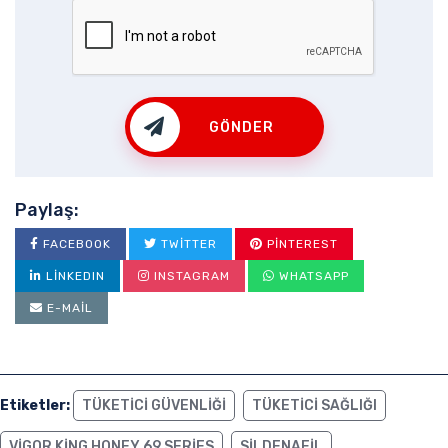
GÖNDER
Paylaş:
FACEBOOK
TWITTER
PINTEREST
LINKEDIN
INSTAGRAM
WHATSAPP
E-MAIL
Etiketler:
TÜKETICI GÜVENLIĞI
TÜKETICI SAĞLIĞI
VIGOR KING HONEY 69 SERIES
SILDENAFIL