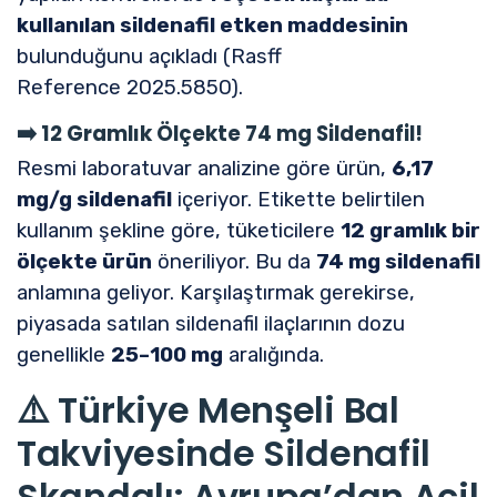
kullanılan sildenafil etken maddesinin
bulunduğunu açıkladı (Rasff
Reference 2025.5850).
➡️
12 Gramlık Ölçekte 74 mg Sildenafil!
Resmi laboratuvar analizine göre ürün,
6,17
mg/g sildenafil
içeriyor. Etikette belirtilen
kullanım şekline göre, tüketicilere
12 gramlık bir
ölçekte ürün
öneriliyor. Bu da
74 mg sildenafil
anlamına geliyor. Karşılaştırmak gerekirse,
piyasada satılan sildenafil ilaçlarının dozu
genellikle
25–100 mg
aralığında.
⚠️ Türkiye Menşeli Bal
Takviyesinde Sildenafil
Skandalı: Avrupa’dan Acil