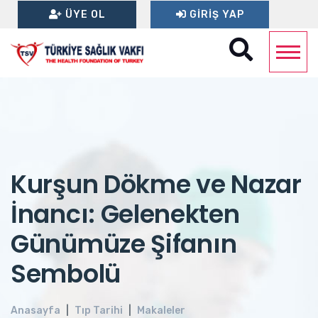
ÜYE OL
GIRIŞ YAP
Kurşun Dökme ve Nazar
İnancı: Gelenekten
Günümüze Şifanın
Sembolü
Anasayfa
Tıp Tarihi
Makaleler