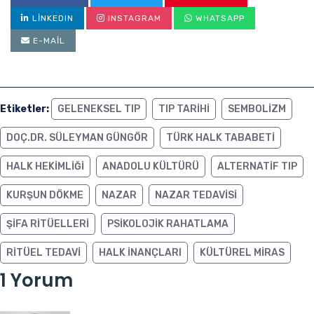
LINKEDIN
INSTAGRAM
WHATSAPP
E-MAIL
Etiketler:
GELENEKSEL TIP
TIP TARIHI
SEMBOLIZM
DOÇ.DR. SÜLEYMAN GÜNGÖR
TÜRK HALK TABABETI
HALK HEKIMLIĞI
ANADOLU KÜLTÜRÜ
ALTERNATIF TIP
KURŞUN DÖKME
NAZAR
NAZAR TEDAVISI
ŞIFA RITÜELLERI
PSIKOLOJIK RAHATLAMA
RITÜEL TEDAVI
HALK INANÇLARI
KÜLTÜREL MIRAS
1 Yorum