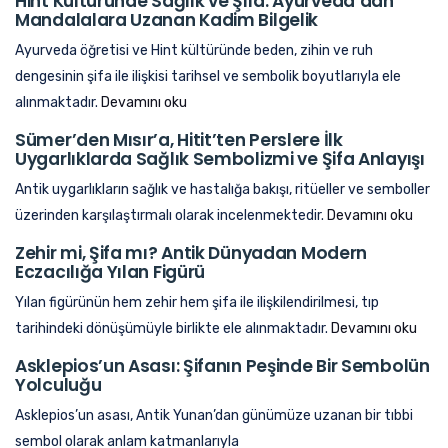
Hint Kültüründe Sağlık ve Şifa: Ayurveda’dan
Mandalalara Uzanan Kadim Bilgelik
Ayurveda öğretisi ve Hint kültüründe beden, zihin ve ruh
dengesinin şifa ile ilişkisi tarihsel ve sembolik boyutlarıyla ele
alınmaktadır.
Devamını oku
Sümer’den Mısır’a, Hitit’ten Perslere İlk
Uygarlıklarda Sağlık Sembolizmi ve Şifa Anlayışı
Antik uygarlıkların sağlık ve hastalığa bakışı, ritüeller ve semboller
üzerinden karşılaştırmalı olarak incelenmektedir.
Devamını oku
Zehir mi, Şifa mı? Antik Dünyadan Modern
Eczacılığa Yılan Figürü
Yılan figürünün hem zehir hem şifa ile ilişkilendirilmesi, tıp
tarihindeki dönüşümüyle birlikte ele alınmaktadır.
Devamını oku
Asklepios’un Asası: Şifanın Peşinde Bir Sembolün
Yolculuğu
Asklepios’un asası, Antik Yunan’dan günümüze uzanan bir tıbbi
sembol olarak anlam katmanlarıyla