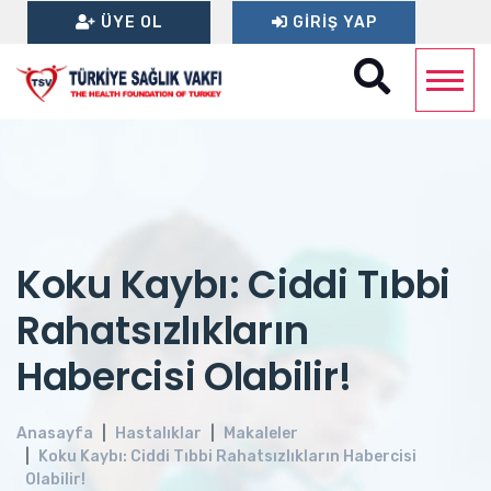
ÜYE OL
GIRIŞ YAP
Koku Kaybı: Ciddi Tıbbi
Rahatsızlıkların
Habercisi Olabilir!
Anasayfa
Hastalıklar
Makaleler
Koku Kaybı: Ciddi Tıbbi Rahatsızlıkların Habercisi
Olabilir!