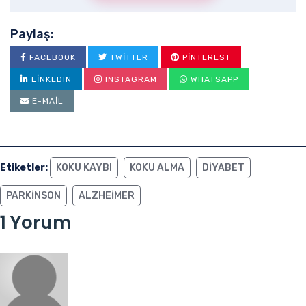
Paylaş:
FACEBOOK
TWITTER
PINTEREST
LINKEDIN
INSTAGRAM
WHATSAPP
E-MAIL
Etiketler:
KOKU KAYBI
KOKU ALMA
DIYABET
PARKINSON
ALZHEIMER
1 Yorum