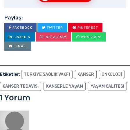
Paylaş:
FACEBOOK
TWITTER
PINTEREST
LINKEDIN
INSTAGRAM
WHATSAPP
E-MAIL
Etiketler:
TÜRKIYE SAĞLIK VAKFI
KANSER
ONKOLOJI
KANSER TEDAVISI
KANSERLE YAŞAM
YAŞAM KALITESI
1 Yorum