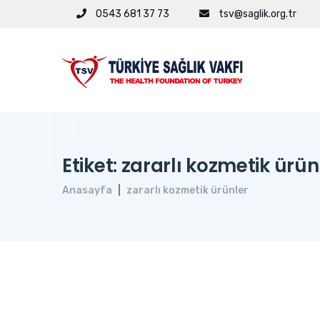
0543 681 37 73
tsv@saglik.org.tr
Etiket: zararlı kozmetik ürün
Anasayfa
zararlı kozmetik ürünler