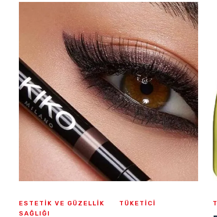
ESTETIK VE GÜZELLIK
TÜKETICI
SAĞLIĞI