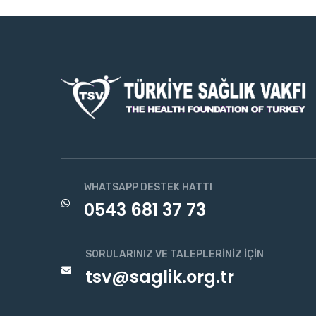
WHATSAPP DESTEK HATTI
0543 681 37 73
SORULARINIZ VE TALEPLERINIZ İÇIN
tsv@saglik.org.tr