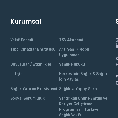
Kurumsal
3
Vakıf Senedi
TSV Akademi
İ
Tıbbi Cihazlar Enstitüsü
Artı Sağlık Mobil
Uygulaması
K
P
Duyurular / Etkinlikler
Sağlık Hukuku
İletişim
Herkes İçin Sağlık & Sağlık
S
İçin Paylaş
C
Sağlık Yatırım Ekosistemi
Sağlıkta Yapay Zeka
Sosyal Sorumluluk
Sertifikalı Online Eğitim ve
Kariyer Geliştirme
Programları | Türkiye
Sağlık Vakfı