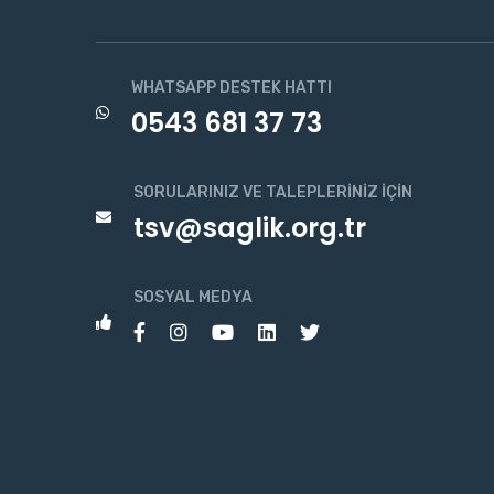
WHATSAPP DESTEK HATTI
0543 681 37 73
SORULARINIZ VE TALEPLERINIZ İÇIN
tsv@saglik.org.tr
SOSYAL MEDYA