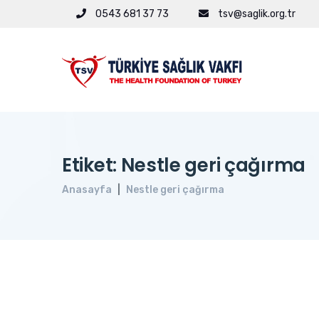
0543 681 37 73
tsv@saglik.org.tr
Etiket: Nestle geri çağırma
Anasayfa
Nestle geri çağırma