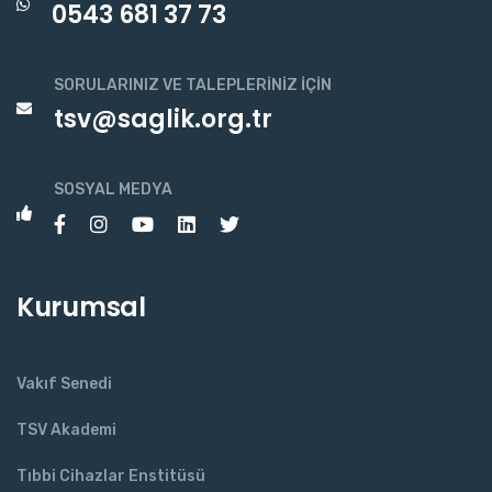
0543 681 37 73
SORULARINIZ VE TALEPLERINIZ İÇIN
tsv@saglik.org.tr
SOSYAL MEDYA
Kurumsal
Vakıf Senedi
TSV Akademi
Tıbbi Cihazlar Enstitüsü