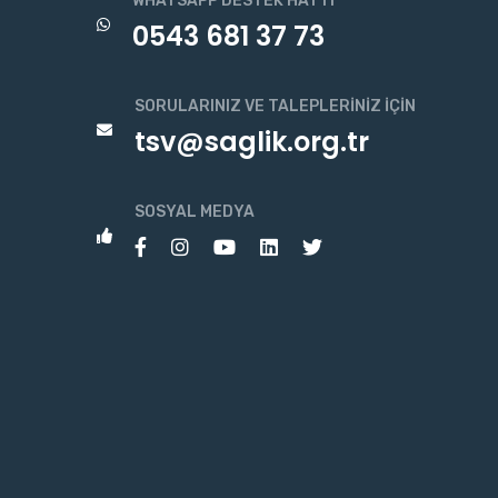
WHATSAPP DESTEK HATTI
0543 681 37 73
SORULARINIZ VE TALEPLERINIZ İÇIN
tsv@saglik.org.tr
SOSYAL MEDYA