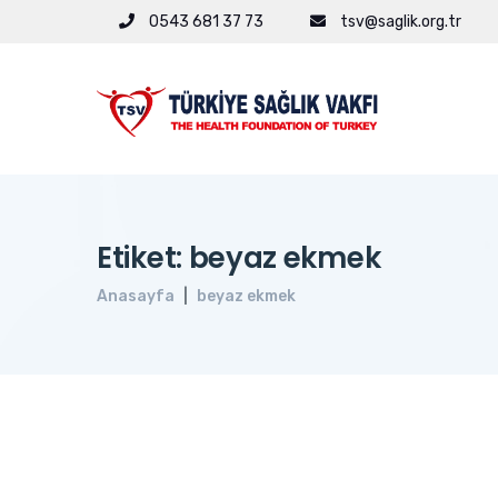
0543 681 37 73
tsv@saglik.org.tr
Etiket: beyaz ekmek
Anasayfa
beyaz ekmek