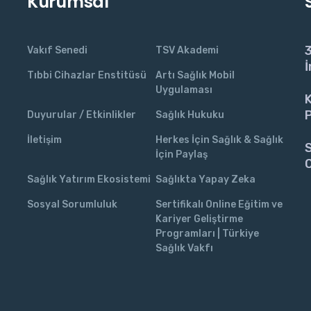
Kurumsal
3
Vakıf Senedi
TSV Akademi
İ
Tıbbi Cihazlar Enstitüsü
Artı Sağlık Mobil
Uygulaması
K
P
Duyurular / Etkinlikler
Sağlık Hukuku
İletişim
Herkes İçin Sağlık & Sağlık
S
İçin Paylaş
C
Sağlık Yatırım Ekosistemi
Sağlıkta Yapay Zeka
Sosyal Sorumluluk
Sertifikalı Online Eğitim ve
Kariyer Geliştirme
Programları | Türkiye
Sağlık Vakfı