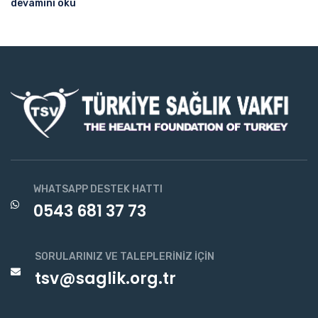
devamını oku
WHATSAPP DESTEK HATTI
0543 681 37 73
SORULARINIZ VE TALEPLERINIZ İÇIN
tsv@saglik.org.tr