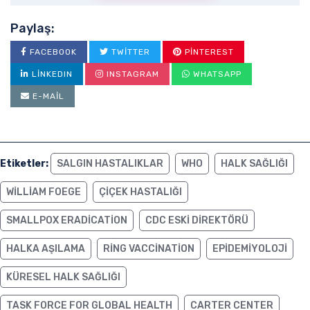
Paylaş:
FACEBOOK
TWITTER
PINTEREST
LINKEDIN
INSTAGRAM
WHATSAPP
E-MAIL
Etiketler:
SALGIN HASTALIKLAR
WHO
HALK SAĞLIĞI
WILLIAM FOEGE
ÇIÇEK HASTALIĞI
SMALLPOX ERADICATION
CDC ESKI DIREKTÖRÜ
HALKA AŞILAMA
RING VACCINATION
EPIDEMIYOLOJI
KÜRESEL HALK SAĞLIĞI
TASK FORCE FOR GLOBAL HEALTH
CARTER CENTER