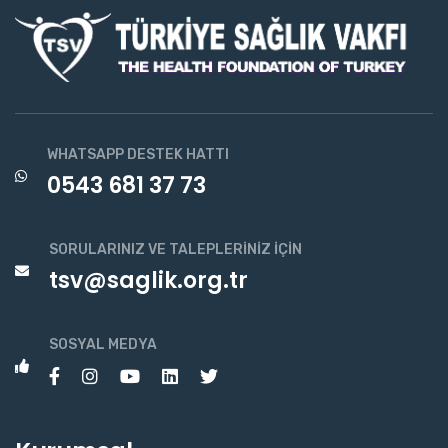
WHATSAPP DESTEK HATTI
0543 681 37 73
SORULARINIZ VE TALEPLERINIZ İÇIN
tsv@saglik.org.tr
SOSYAL MEDYA