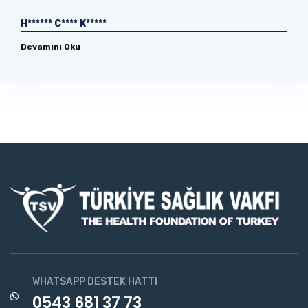
H****** C**** K*****
Devamını Oku
WHATSAPP DESTEK HATTI
0543 681 37 73