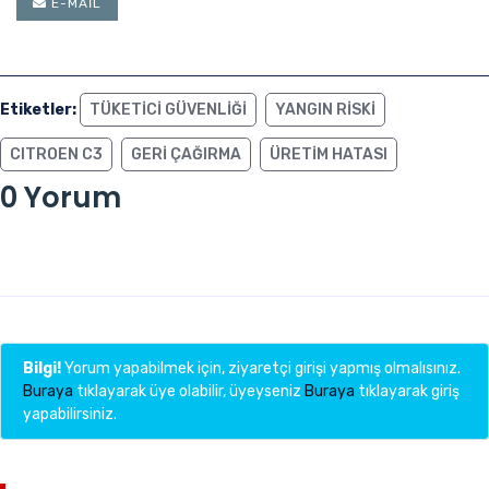
E-MAIL
Etiketler:
TÜKETICI GÜVENLIĞI
YANGIN RISKI
CITROEN C3
GERI ÇAĞIRMA
ÜRETIM HATASI
0 Yorum
Bilgi!
Yorum yapabilmek için, ziyaretçi girişi yapmış olmalısınız.
Buraya
tıklayarak üye olabilir, üyeyseniz
Buraya
tıklayarak giriş
yapabilirsiniz.