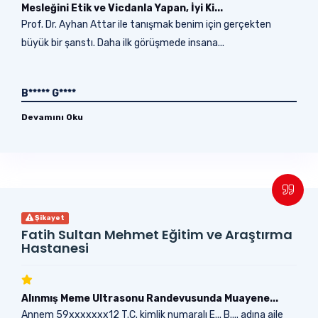
Mesleğini Etik ve Vicdanla Yapan, İyi Ki...
Prof. Dr. Ayhan Attar ile tanışmak benim için gerçekten
büyük bir şanstı. Daha ilk görüşmede insana...
B***** G****
Devamını Oku
Şikayet
Fatih Sultan Mehmet Eğitim ve Araştırma
Hastanesi
Alınmış Meme Ultrasonu Randevusunda Muayene...
Annem 59xxxxxxx12 T.C. kimlik numaralı E... B.... adına aile