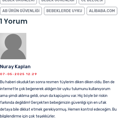
BEBEK ÜRÜNLERI
BEBEK GÜVENLIĞI
CE BELGESI
AB ÜRÜN GÜVENLIĞI
BEBEKLERDE UYKU
ALIBABA.COM
1 Yorum
Nuray Kaplan
07-05-2025 12:29
Bu haberi okuduktan sonra resmen tüylerim diken diken oldu. Ben de
internette çok beğenerek aldığım bir uyku tulumunu kullanıyorum
ama şimdi aklıma geldi, onun da kapüşonu var. Hiç böyle bir riskin
farkında değildim! Gerçekten bebeğimizin güvenliği için en ufak
detaya bile dikkat etmek gerekiyormuş. Hemen kontrol edeceğim. Bu
bilgilendirme için çok teşekkürler.