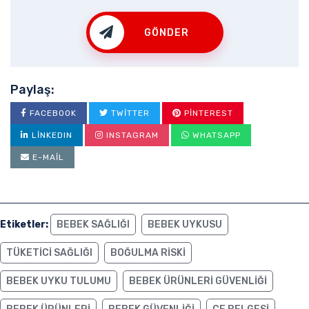
GÖNDER
Paylaş:
FACEBOOK
TWITTER
PINTEREST
LINKEDIN
INSTAGRAM
WHATSAPP
E-MAIL
Etiketler:
BEBEK SAĞLIĞI
BEBEK UYKUSU
TÜKETICI SAĞLIĞI
BOĞULMA RISKI
BEBEK UYKU TULUMU
BEBEK ÜRÜNLERI GÜVENLIĞI