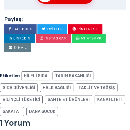
Paylaş:
FACEBOOK
TWITTER
PINTEREST
LINKEDIN
INSTAGRAM
WHATSAPP
E-MAIL
Etiketler:
HILELI GIDA
TARIM BAKANLIĞI
GIDA GÜVENLIĞI
HALK SAĞLIĞI
TAKLIT VE TAĞŞIŞ
BILINÇLI TÜKETICI
SAHTE ET ÜRÜNLERI
KANATLI ETI
SAKATAT
DANA SUCUK
1 Yorum