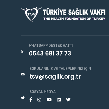
WHATSAPP DESTEK HATTI
0543 681 37 73
SORULARINIZ VE TALEPLERINIZ İÇIN
tsv@saglik.org.tr
SOSYAL MEDYA