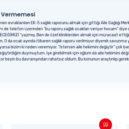
ru Vermemesi
stenen evraklardan EK-5 sağlık raporunu almak için gittiği Aile Sağlığı Merke
 de telefon üzerinden "bu raporu sağlık ocakları veriyor hocam" diye 
İMİZİ "yazmış. Ben de özel kliniklerden almak için müracaat ettiğimd
im. O da ocak ayında itibaren sağlık raporu verilmiyor diyerek savunma
liyorsa bizim ki neden veremiyor. "İstersen aile hekimini değiştir" çok ba
değiştirdiğini duymuştum. İşe girebilmek için oğlum da aile hekimini değiş
tor beyin bu davranışından rahatsız oldum. Bu konunun araştırılıp gereke