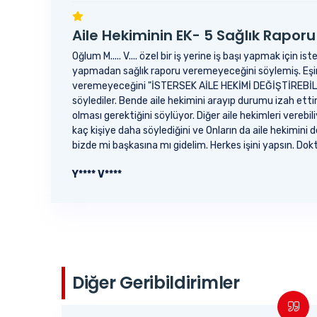
Aile Hekiminin EK- 5 Sağlık Rapo
Oğlum M..... V.... özel bir iş yerine iş başı yapmak için i
yapmadan sağlık raporu veremeyeceğini söylemiş. Eşim
veremeyeceğini "İSTERSEK AİLE HEKİMİ DEĞİŞTİREBİLECEĞ
söylediler. Bende aile hekimini arayıp durumu izah ett
olması gerektiğini söylüyor. Diğer aile hekimleri verebi
kaç kişiye daha söylediğini ve Onların da aile hekimini 
bizde mi başkasına mı gidelim. Herkes işini yapsın. Dok
Y**** V****
Diğer Geribildirimler