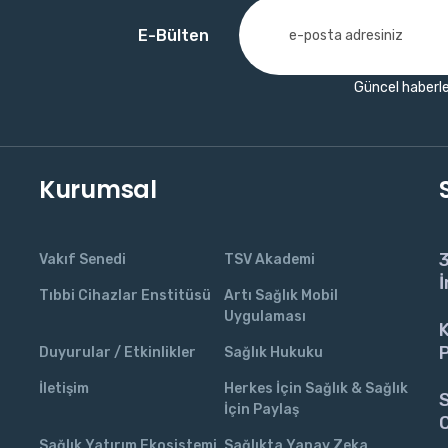
E-Bülten
Güncel haberle
Kurumsal
3
Vakıf Senedi
TSV Akademi
İ
Tıbbi Cihazlar Enstitüsü
Artı Sağlık Mobil
Uygulaması
K
P
Duyurular / Etkinlikler
Sağlık Hukuku
İletişim
Herkes İçin Sağlık & Sağlık
S
İçin Paylaş
C
Sağlık Yatırım Ekosistemi
Sağlıkta Yapay Zeka