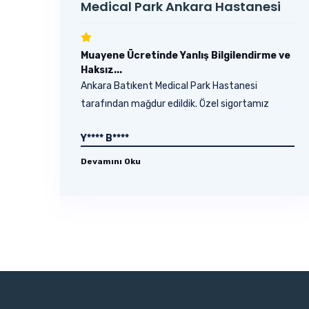
Medical Park Ankara Hastanesi
Muayene Ücretinde Yanlış Bilgilendirme ve
Haksız...
Ankara Batıkent Medical Park Hastanesi
tarafından mağdur edildik. Özel sigortamız
olmasına rağmen,...
Y**** B****
Devamını Oku