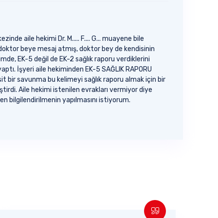
zinde aile hekimi Dr. M..... F.... G... muayene bile
doktor beye mesaj atmış, doktor bey de kendisinin
e, EK-5 değil de EK-2 sağlık raporu verdiklerini
 yaptı. İşyeri aile hekiminden EK-5 SAĞLIK RAPORU
sit bir savunma bu kelimeyi sağlık raporu almak için bir
tirdi. Aile hekimi istenilen evrakları vermiyor diye
n bilgilendirilmenin yapılmasını istiyorum.