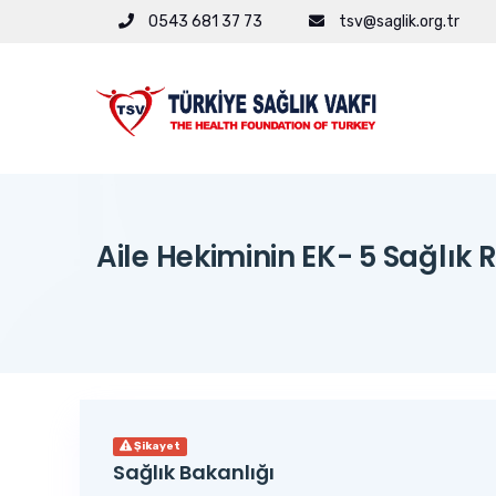
0543 681 37 73
tsv@saglik.org.tr
Aile Hekiminin EK- 5 Sağlı
Şikayet
Sağlık Bakanlığı