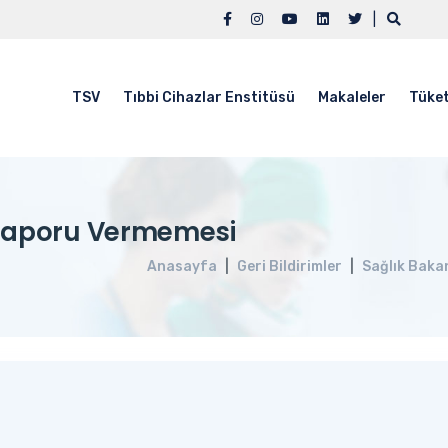
|
TSV
Tıbbi Cihazlar Enstitüsü
Makaleler
Tüket
k Raporu Vermemesi
Anasayfa
Geri Bildirimler
Sağlık Bakan