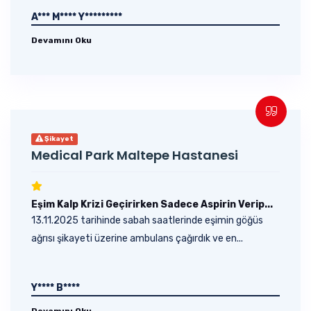
A*** M**** Y*********
Devamını Oku
Şikayet
Medical Park Maltepe Hastanesi
Eşim Kalp Krizi Geçirirken Sadece Aspirin Verip...
13.11.2025 tarihinde sabah saatlerinde eşimin göğüs
ağrısı şikayeti üzerine ambulans çağırdık ve en...
Y**** B****
Devamını Oku