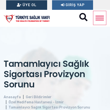
ÜYE OL
GIRIŞ YAP
Tamamlayıcı Sağlık
Sigortası Provizyon
Sorunu
Anasayfa
Geri Bildirimler
Özel Medifema Hastanesi - İzmir
Tamamlayıcı Sağlık Sigortası Provizyon Sorunu