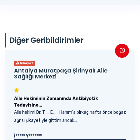
Diğer Geribildirimler
Şikayet
Antalya Muratpaşa Şirinyalı Aile
Sağlığı Merkezi
Aile Hekiminin Zamanında Antibiyotik
Tedavisine...
Aile hekimi Dr. T..... E...... Hanım'a birkaç hafta önce boğaz
ağrısı şikayetiyle gittim ancak...
İ***** Y*******