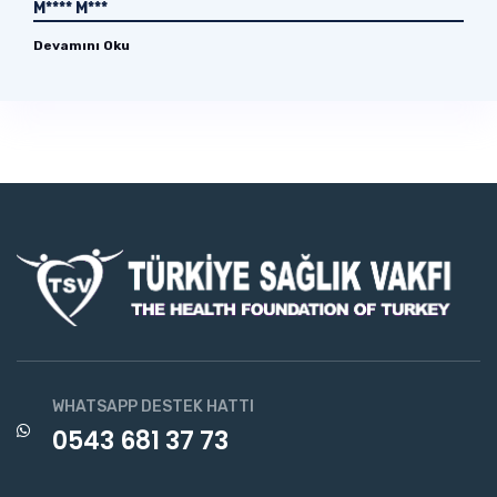
M**** M***
Devamını Oku
WHATSAPP DESTEK HATTI
0543 681 37 73